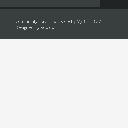
Community Forum Software by
MyBB 1.8.27
Designed By
Rooloo
.