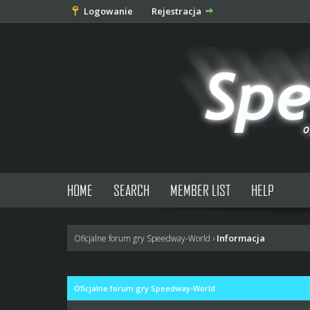
Logowanie
Rejestracja
HOME
SEARCH
MEMBER LIST
HELP
Informacja
Oficjalne forum gry Speedway-World
›
Oficjalne forum gry Speedway-World