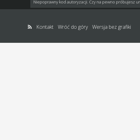
Niepoprawny kod autoryzacji. Czy na pewno próbujesz u
Kontakt
Wróć do góry
Wersja bez grafiki