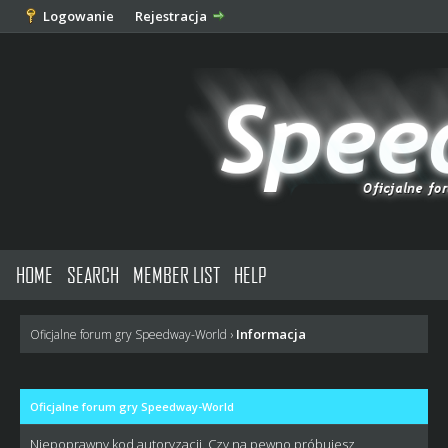
Logowanie
Rejestracja
HOME
SEARCH
MEMBER LIST
HELP
Informacja
Oficjalne forum gry Speedway-World
›
Oficjalne forum gry Speedway-World
Niepoprawny kod autoryzacji. Czy na pewno próbujesz