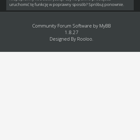
uruchomić tę funkcję w poprawny sposób? Spróbuj ponownie.
Community Forum Software by
MyBB
1.8.27
Designed By
Rooloo
.