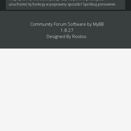
uruchomić tę funkcję w poprawny sposób? Spróbuj ponownie.
Community Forum Software by
MyBB
1.8.27
Designed By
Rooloo
.