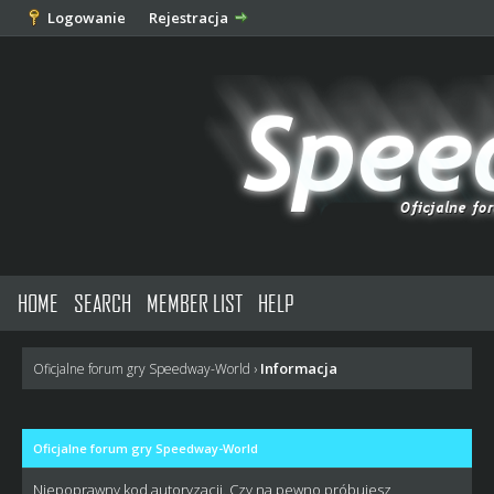
Logowanie
Rejestracja
HOME
SEARCH
MEMBER LIST
HELP
Informacja
Oficjalne forum gry Speedway-World
›
Oficjalne forum gry Speedway-World
Niepoprawny kod autoryzacji. Czy na pewno próbujesz