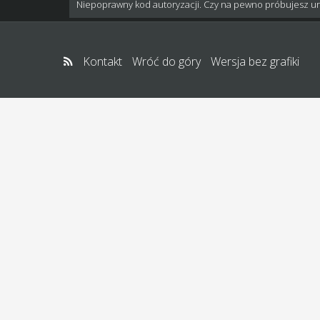
Niepoprawny kod autoryzacji. Czy na pewno próbujesz u
Kontakt
Wróć do góry
Wersja bez grafiki