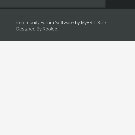
Community Forum Software by
MyBB 1.8.27
Designed By
Rooloo
.