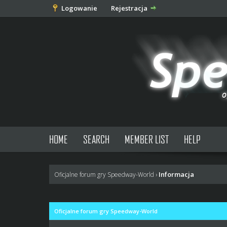
Logowanie
Rejestracja
HOME
SEARCH
MEMBER LIST
HELP
Informacja
Oficjalne forum gry Speedway-World
›
Oficjalne forum gry Speedway-World