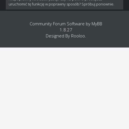
uruchomić tę funkcję w poprawny sposób? Spróbuj ponownie.
Community Forum Software by
MyBB
1.8.27
Designed By
Rooloo
.