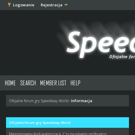
Logowanie
Rejestracja
HOME
SEARCH
MEMBER LIST
HELP
Informacja
Oficjalne forum gry Speedway-World
›
Oficjalne forum gry Speedway-World
Niepoprawny kod autoryzacji. Czy na pewno próbujesz