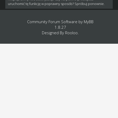
uruchomić tę funkcję w poprawny sposób? Spróbuj ponownie.
Community Forum Software by
MyBB
1.8.27
Designed By
Rooloo
.