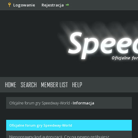
Logowanie
Rejestracja
HOME
SEARCH
MEMBER LIST
HELP
Informacja
Oficjalne forum gry Speedway-World
›
Oficjalne forum gry Speedway-World
Niepoprawny kod autoryzacji. Czy na pewno próbujesz