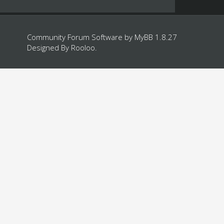
Community Forum Software by
MyBB 1.8.27
Designed By
Rooloo
.