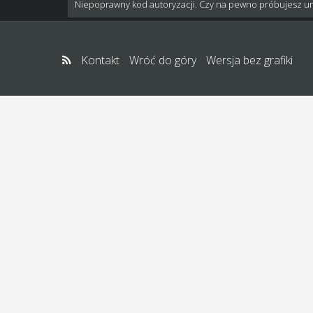
Niepoprawny kod autoryzacji. Czy na pewno próbujesz u
Kontakt
Wróć do góry
Wersja bez grafiki