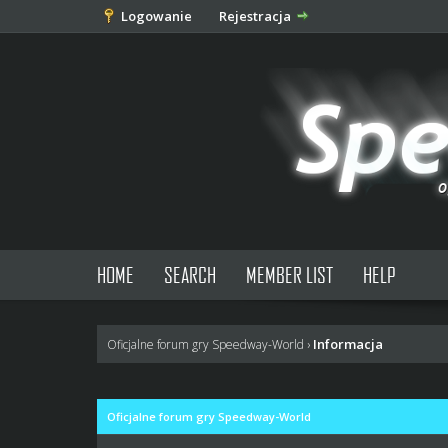
Logowanie
Rejestracja
HOME
SEARCH
MEMBER LIST
HELP
Informacja
Oficjalne forum gry Speedway-World
›
Oficjalne forum gry Speedway-World