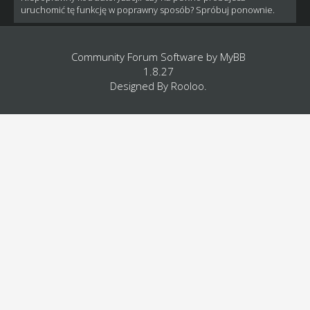
uruchomić tę funkcję w poprawny sposób? Spróbuj ponownie.
Community Forum Software by
MyBB
1.8.27
Designed By
Rooloo
.