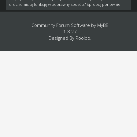
uruchomić tę funkcję w poprawny sposób? Spróbuj ponownie.
Community Forum Software by
MyBB
1.8.27
Designed By
Rooloo
.