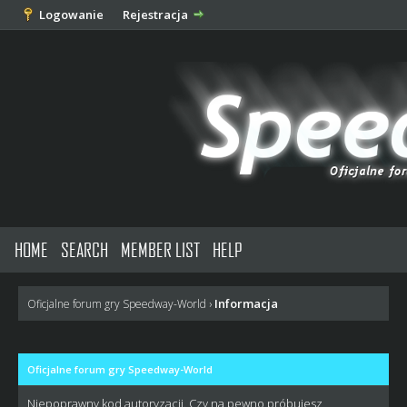
Logowanie
Rejestracja
HOME
SEARCH
MEMBER LIST
HELP
Informacja
Oficjalne forum gry Speedway-World
›
Oficjalne forum gry Speedway-World
Niepoprawny kod autoryzacji. Czy na pewno próbujesz