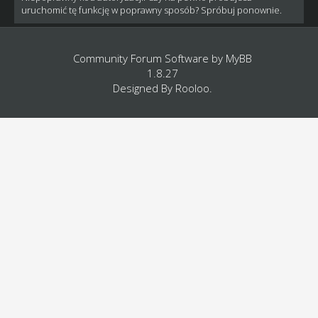
uruchomić tę funkcję w poprawny sposób? Spróbuj ponownie.
Community Forum Software by
MyBB
1.8.27
Designed By
Rooloo
.