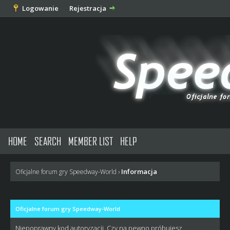
Logowanie
Rejestracja
HOME
SEARCH
MEMBER LIST
HELP
Informacja
Oficjalne forum gry Speedway-World
›
Oficjalne forum gry Speedway-World
Niepoprawny kod autoryzacji. Czy na pewno próbujesz