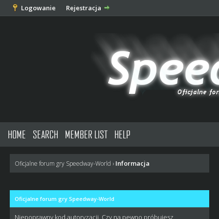
Logowanie
Rejestracja
HOME
SEARCH
MEMBER LIST
HELP
Informacja
Oficjalne forum gry Speedway-World
›
Oficjalne forum gry Speedway-World
Niepoprawny kod autoryzacji. Czy na pewno próbujesz