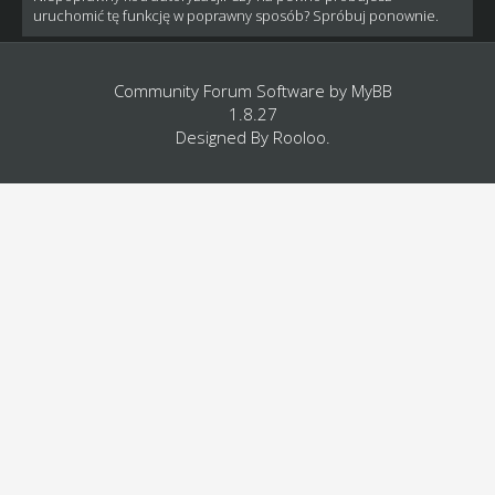
uruchomić tę funkcję w poprawny sposób? Spróbuj ponownie.
Community Forum Software by
MyBB
1.8.27
Designed By
Rooloo
.