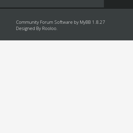
Community Forum Software by
MyBB 1.8.27
Designed By
Rooloo
.