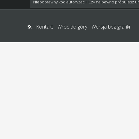
Niepoprawny kod autoryzacji. Czy na pewno próbujesz u
Kontakt
Wróć do góry
Wersja bez grafiki