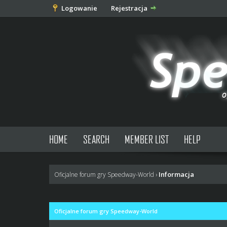
Logowanie
Rejestracja
HOME
SEARCH
MEMBER LIST
HELP
Informacja
Oficjalne forum gry Speedway-World
›
Oficjalne forum gry Speedway-World