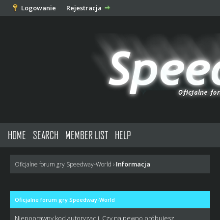
Logowanie
Rejestracja
HOME
SEARCH
MEMBER LIST
HELP
Informacja
Oficjalne forum gry Speedway-World
›
Oficjalne forum gry Speedway-World
Niepoprawny kod autoryzacji. Czy na pewno próbujesz