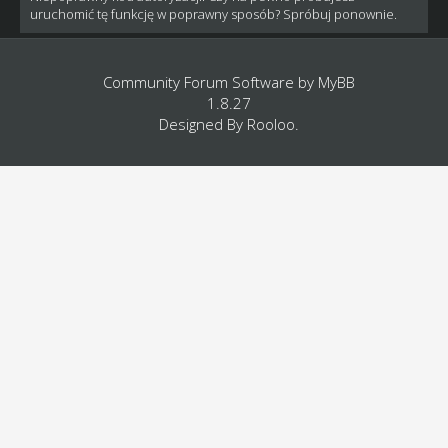
uruchomić tę funkcję w poprawny sposób? Spróbuj ponownie.
Community Forum Software by
MyBB
1.8.27
Designed By
Rooloo
.