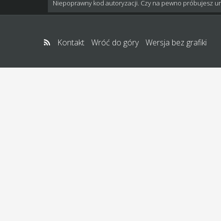
Niepoprawny kod autoryzacji. Czy na pewno próbujesz u
Kontakt
Wróć do góry
Wersja bez grafiki