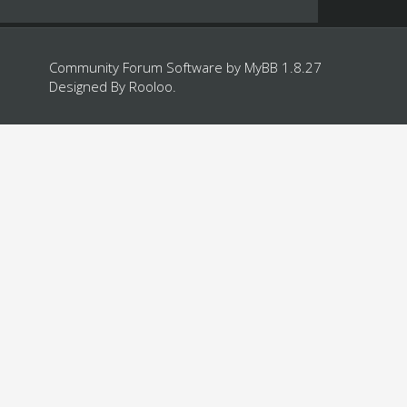
Community Forum Software by
MyBB 1.8.27
Designed By
Rooloo
.