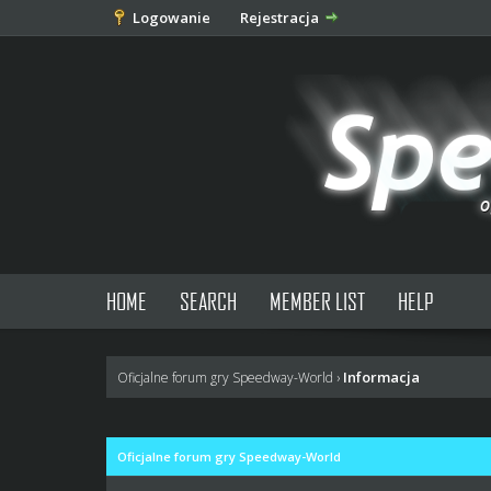
Logowanie
Rejestracja
HOME
SEARCH
MEMBER LIST
HELP
Informacja
Oficjalne forum gry Speedway-World
›
Oficjalne forum gry Speedway-World