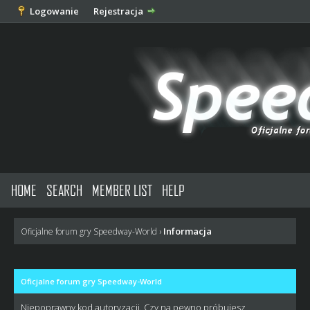
Logowanie
Rejestracja
HOME
SEARCH
MEMBER LIST
HELP
Informacja
Oficjalne forum gry Speedway-World
›
Oficjalne forum gry Speedway-World
Niepoprawny kod autoryzacji. Czy na pewno próbujesz