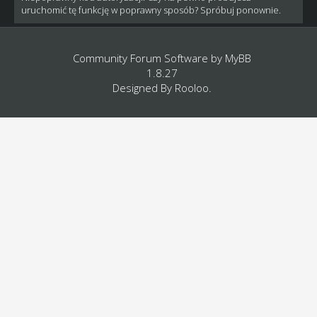
uruchomić tę funkcję w poprawny sposób? Spróbuj ponownie.
Community Forum Software by
MyBB
1.8.27
Designed By
Rooloo
.