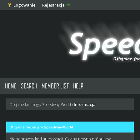
Logowanie
Rejestracja
HOME
SEARCH
MEMBER LIST
HELP
Informacja
Oficjalne forum gry Speedway-World
›
Oficjalne forum gry Speedway-World
Niepoprawny kod autoryzacji. Czy na pewno próbujesz