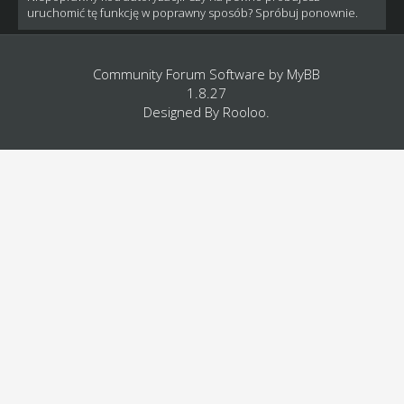
uruchomić tę funkcję w poprawny sposób? Spróbuj ponownie.
Community Forum Software by
MyBB
1.8.27
Designed By
Rooloo
.