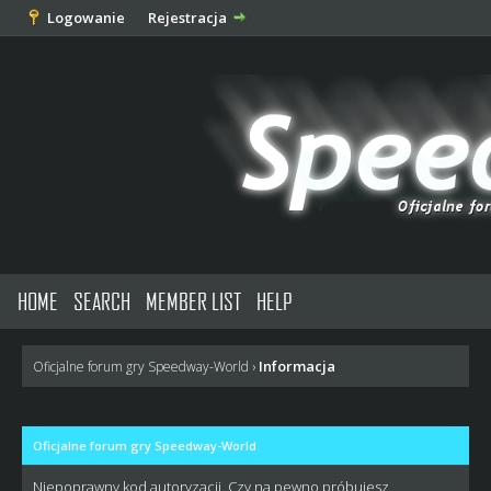
Logowanie
Rejestracja
HOME
SEARCH
MEMBER LIST
HELP
Informacja
Oficjalne forum gry Speedway-World
›
Oficjalne forum gry Speedway-World
Niepoprawny kod autoryzacji. Czy na pewno próbujesz