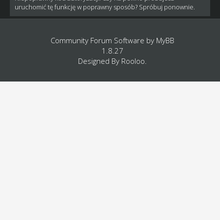
uruchomić tę funkcję w poprawny sposób? Spróbuj ponownie.
Community Forum Software by
MyBB
1.8.27
Designed By
Rooloo
.