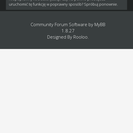
uruchomić tę funkcję w poprawny sposób? Spróbuj ponownie.
Community Forum Software by
MyBB
1.8.27
Designed By
Rooloo
.