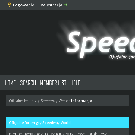
Logowanie
Rejestracja
HOME
SEARCH
MEMBER LIST
HELP
Informacja
Oficjalne forum gry Speedway-World
›
Oficjalne forum gry Speedway-World
Niepoprawny kod autoryzacji. Czy na pewno próbujesz