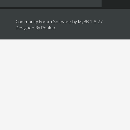
Community Forum Software by
MyBB 1.8.27
Designed By
Rooloo
.