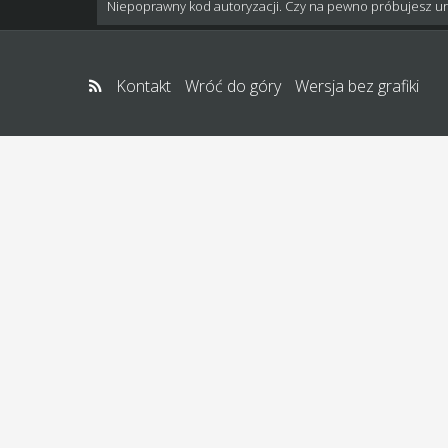
Niepoprawny kod autoryzacji. Czy na pewno próbujesz u
Kontakt
Wróć do góry
Wersja bez grafiki