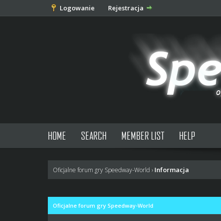
Logowanie
Rejestracja
HOME
SEARCH
MEMBER LIST
HELP
Informacja
Oficjalne forum gry Speedway-World
›
Oficjalne forum gry Speedway-World