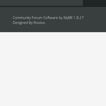
Community Forum Software by
MyBB 1.8.27
Designed By
Rooloo
.