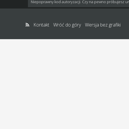
Niepoprawny kod autoryzacji. Czy na pewno próbujesz u
Kontakt
Wróć do góry
Wersja bez grafiki