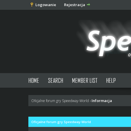
Logowanie
Rejestracja
HOME
SEARCH
MEMBER LIST
HELP
Informacja
Oficjalne forum gry Speedway-World
›
Oficjalne forum gry Speedway-World