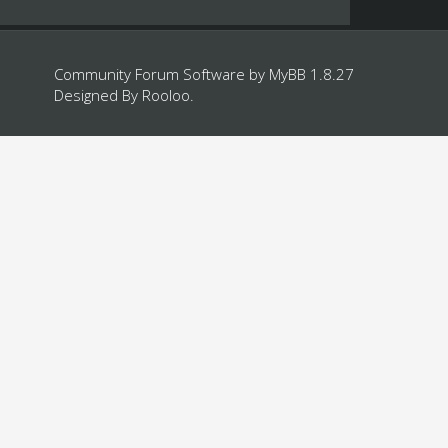
Community Forum Software by
MyBB 1.8.27
Designed By
Rooloo
.