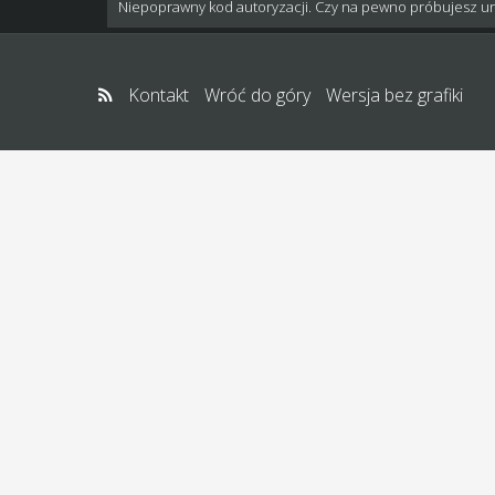
Niepoprawny kod autoryzacji. Czy na pewno próbujesz u
Kontakt
Wróć do góry
Wersja bez grafiki