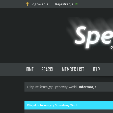
Logowanie
Rejestracja
HOME
SEARCH
MEMBER LIST
HELP
Informacja
Oficjalne forum gry Speedway-World
›
Oficjalne forum gry Speedway-World