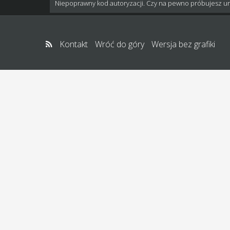
Niepoprawny kod autoryzacji. Czy na pewno próbujesz u
Kontakt
Wróć do góry
Wersja bez grafiki