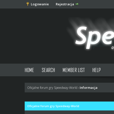
Logowanie
Rejestracja
HOME
SEARCH
MEMBER LIST
HELP
Informacja
Oficjalne forum gry Speedway-World
›
Oficjalne forum gry Speedway-World