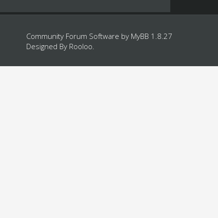
Community Forum Software by
MyBB 1.8.27
Designed By
Rooloo
.