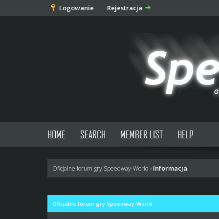
Logowanie
Rejestracja
HOME
SEARCH
MEMBER LIST
HELP
Informacja
Oficjalne forum gry Speedway-World
›
Oficjalne forum gry Speedway-World