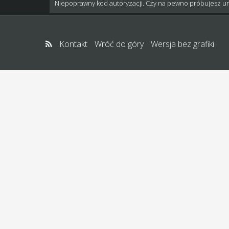
Niepoprawny kod autoryzacji. Czy na pewno próbujesz u
Kontakt
Wróć do góry
Wersja bez grafiki