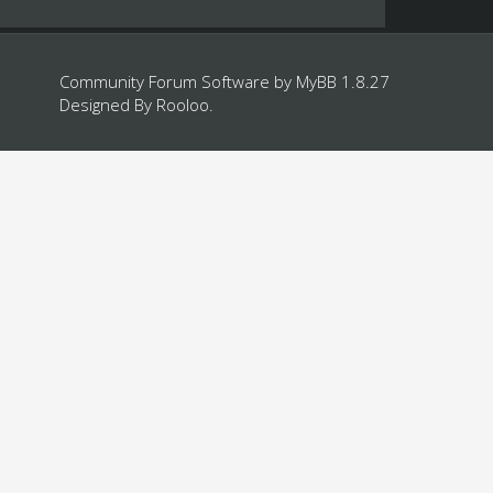
Community Forum Software by
MyBB 1.8.27
Designed By
Rooloo
.