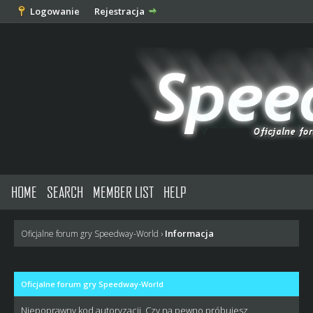
Logowanie
Rejestracja
HOME
SEARCH
MEMBER LIST
HELP
Informacja
Oficjalne forum gry Speedway-World
›
Oficjalne forum gry Speedway-World
Niepoprawny kod autoryzacji. Czy na pewno próbujesz