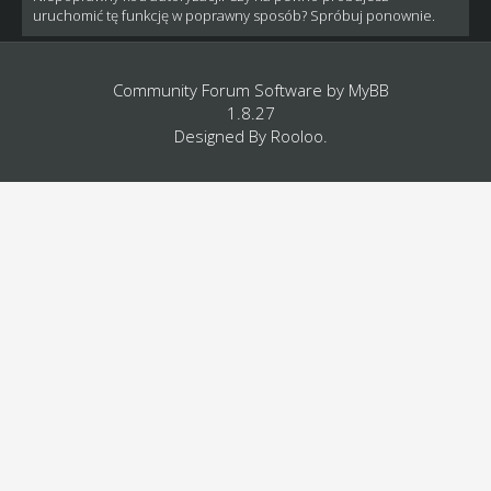
uruchomić tę funkcję w poprawny sposób? Spróbuj ponownie.
Community Forum Software by
MyBB
1.8.27
Designed By
Rooloo
.