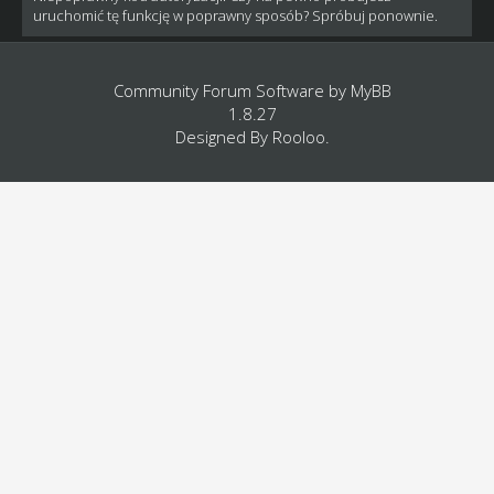
uruchomić tę funkcję w poprawny sposób? Spróbuj ponownie.
Community Forum Software by
MyBB
1.8.27
Designed By
Rooloo
.