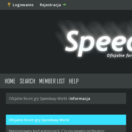
Logowanie
Rejestracja
HOME
SEARCH
MEMBER LIST
HELP
Informacja
Oficjalne forum gry Speedway-World
›
Oficjalne forum gry Speedway-World
Niepoprawny kod autoryzacji. Czy na pewno próbujesz