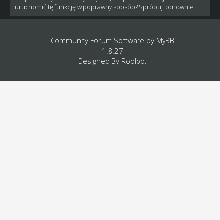
uruchomić tę funkcję w poprawny sposób? Spróbuj ponownie.
Community Forum Software by
MyBB
1.8.27
Designed By
Rooloo
.