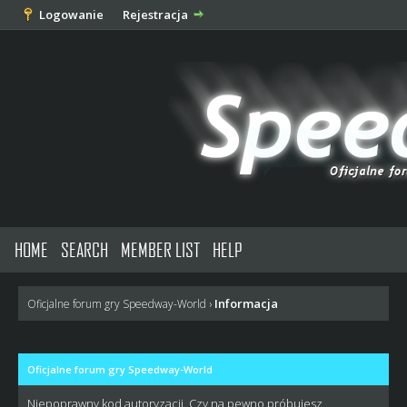
Logowanie
Rejestracja
HOME
SEARCH
MEMBER LIST
HELP
Informacja
Oficjalne forum gry Speedway-World
›
Oficjalne forum gry Speedway-World
Niepoprawny kod autoryzacji. Czy na pewno próbujesz