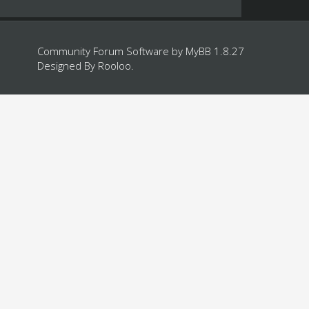
Community Forum Software by
MyBB 1.8.27
Designed By
Rooloo
.