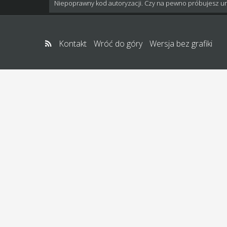
Niepoprawny kod autoryzacji. Czy na pewno próbujesz u
Kontakt
Wróć do góry
Wersja bez grafiki