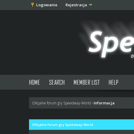
Logowanie
Rejestracja
HOME
SEARCH
MEMBER LIST
HELP
Informacja
Oficjalne forum gry Speedway-World
›
Oficjalne forum gry Speedway-World