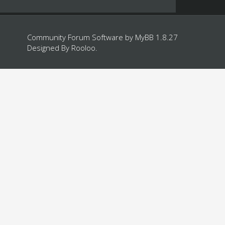
Community Forum Software by
MyBB 1.8.27
Designed By
Rooloo
.