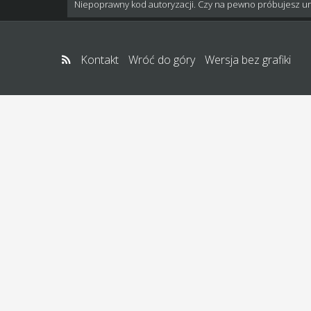
Niepoprawny kod autoryzacji. Czy na pewno próbujesz u
Kontakt
Wróć do góry
Wersja bez grafiki