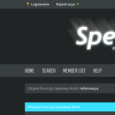
Logowanie
Rejestracja
HOME
SEARCH
MEMBER LIST
HELP
Informacja
Oficjalne forum gry Speedway-World
›
Oficjalne forum gry Speedway-World