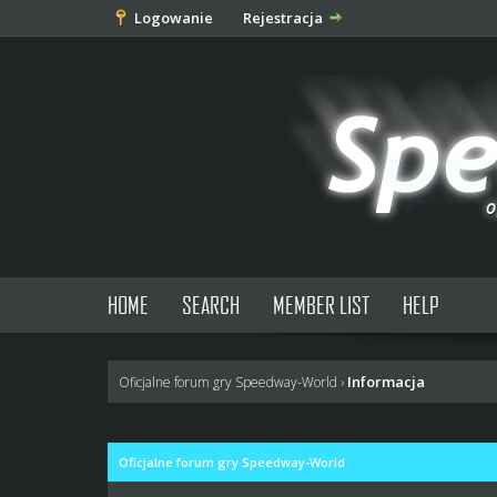
Logowanie
Rejestracja
HOME
SEARCH
MEMBER LIST
HELP
Informacja
Oficjalne forum gry Speedway-World
›
Oficjalne forum gry Speedway-World