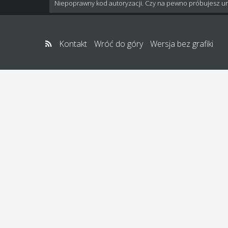
Niepoprawny kod autoryzacji. Czy na pewno próbujesz u
Kontakt
Wróć do góry
Wersja bez grafiki