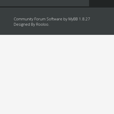
Community Forum Software by
MyBB 1.8.27
Designed By
Rooloo
.