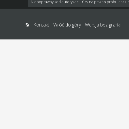
Niepoprawny kod autoryzacji. Czy na pewno próbujesz u
Kontakt
Wróć do góry
Wersja bez grafiki