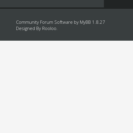
Community Forum Software by
MyBB 1.8.27
Designed By
Rooloo
.