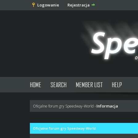
Logowanie
Rejestracja
HOME
SEARCH
MEMBER LIST
HELP
Informacja
Oficjalne forum gry Speedway-World
›
Oficjalne forum gry Speedway-World