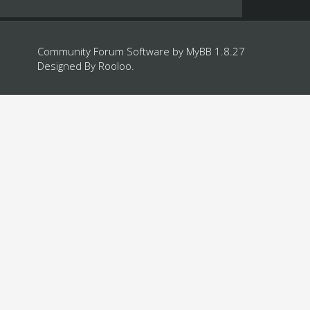
Community Forum Software by
MyBB 1.8.27
Designed By
Rooloo
.