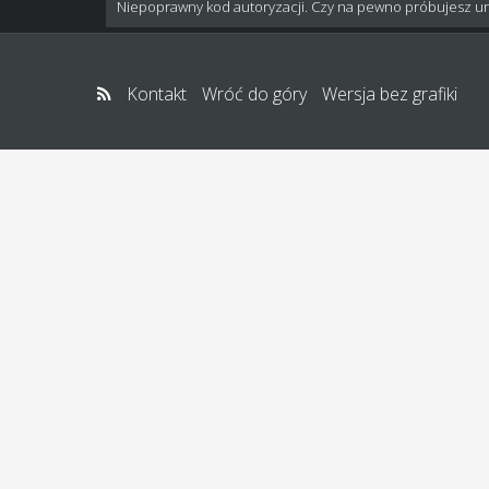
Niepoprawny kod autoryzacji. Czy na pewno próbujesz u
Kontakt
Wróć do góry
Wersja bez grafiki