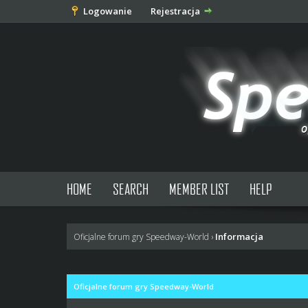
Logowanie
Rejestracja
HOME
SEARCH
MEMBER LIST
HELP
Informacja
Oficjalne forum gry Speedway-World
›
Oficjalne forum gry Speedway-World