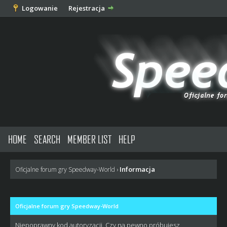
Logowanie
Rejestracja
HOME
SEARCH
MEMBER LIST
HELP
Informacja
Oficjalne forum gry Speedway-World
›
Oficjalne forum gry Speedway-World
Niepoprawny kod autoryzacji. Czy na pewno próbujesz