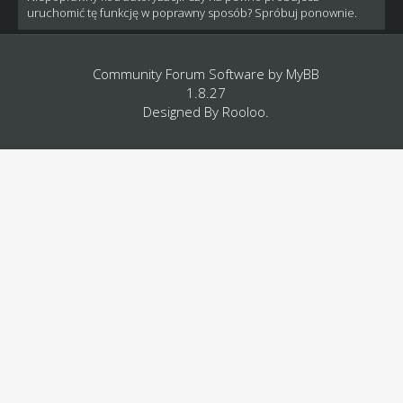
uruchomić tę funkcję w poprawny sposób? Spróbuj ponownie.
Community Forum Software by
MyBB
1.8.27
Designed By
Rooloo
.