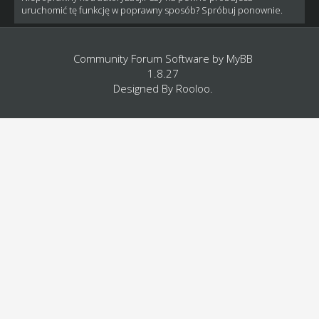
uruchomić tę funkcję w poprawny sposób? Spróbuj ponownie.
Community Forum Software by
MyBB
1.8.27
Designed By
Rooloo
.