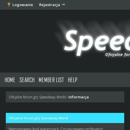
Logowanie
Rejestracja
HOME
SEARCH
MEMBER LIST
HELP
Informacja
Oficjalne forum gry Speedway-World
›
Oficjalne forum gry Speedway-World
Niepoprawny kod autoryzacji. Czy na pewno próbujesz