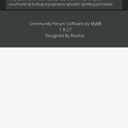
uruchomić tę funkcję w poprawny sposób? Spróbuj ponownie.
Community Forum Software by
MyBB
1.8.27
Designed By
Rooloo
.