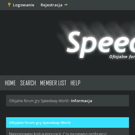
Logowanie
Rejestracja
HOME
SEARCH
MEMBER LIST
HELP
Informacja
Oficjalne forum gry Speedway-World
›
Oficjalne forum gry Speedway-World
Niepoprawny kod autoryzacji. Czy na pewno próbujesz