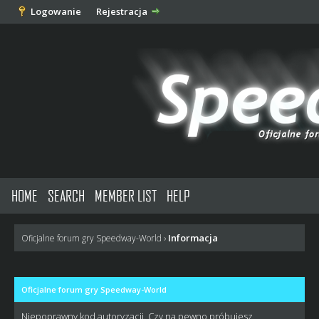
Logowanie
Rejestracja
HOME
SEARCH
MEMBER LIST
HELP
Informacja
Oficjalne forum gry Speedway-World
›
Oficjalne forum gry Speedway-World
Niepoprawny kod autoryzacji. Czy na pewno próbujesz