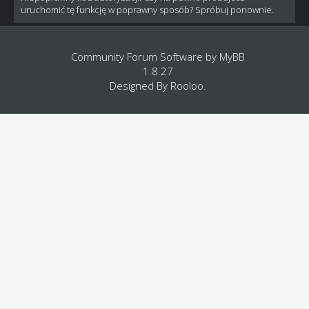
uruchomić tę funkcję w poprawny sposób? Spróbuj ponownie.
Community Forum Software by
MyBB
1.8.27
Designed By
Rooloo
.