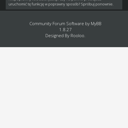
uruchomić tę funkcję w poprawny sposób? Spróbuj ponownie.
Community Forum Software by
MyBB
1.8.27
Designed By
Rooloo
.