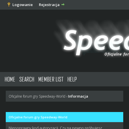
Logowanie
Rejestracja
HOME
SEARCH
MEMBER LIST
HELP
Informacja
Oficjalne forum gry Speedway-World
›
Oficjalne forum gry Speedway-World
Niepoprawny kod autoryzacji. Czy na pewno próbujesz