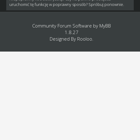
uruchomić tę funkcję w poprawny sposób? Spróbuj ponownie.
Community Forum Software by
MyBB
1.8.27
Designed By
Rooloo
.