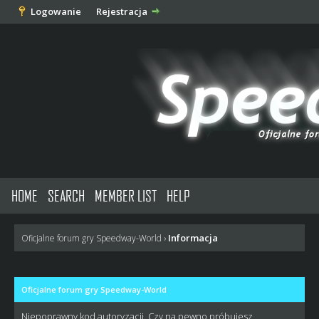
Logowanie
Rejestracja
HOME
SEARCH
MEMBER LIST
HELP
Informacja
Oficjalne forum gry Speedway-World
›
Oficjalne forum gry Speedway-World
Niepoprawny kod autoryzacji. Czy na pewno próbujesz