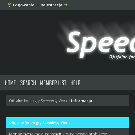
Logowanie
Rejestracja
HOME
SEARCH
MEMBER LIST
HELP
Informacja
Oficjalne forum gry Speedway-World
›
Oficjalne forum gry Speedway-World
Niepoprawny kod autoryzacji. Czy na pewno próbujesz