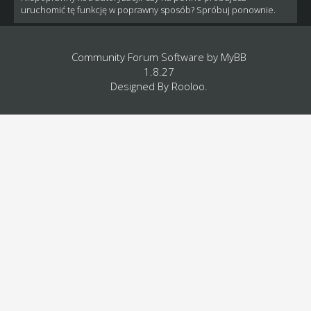
uruchomić tę funkcję w poprawny sposób? Spróbuj ponownie.
Community Forum Software by
MyBB
1.8.27
Designed By
Rooloo
.