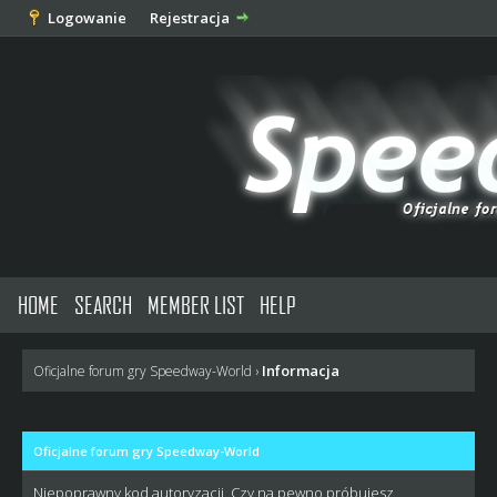
Logowanie
Rejestracja
HOME
SEARCH
MEMBER LIST
HELP
Informacja
Oficjalne forum gry Speedway-World
›
Oficjalne forum gry Speedway-World
Niepoprawny kod autoryzacji. Czy na pewno próbujesz