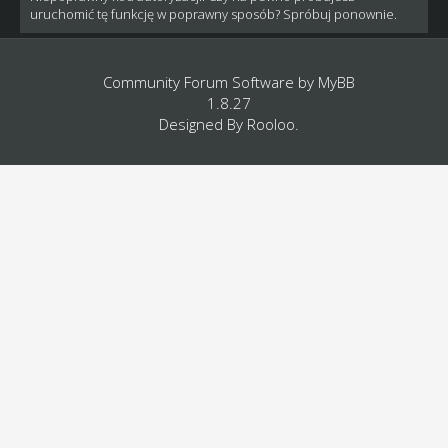
uruchomić tę funkcję w poprawny sposób? Spróbuj ponownie.
Community Forum Software by
MyBB
1.8.27
Designed By
Rooloo
.