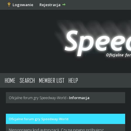
Logowanie
Rejestracja
HOME
SEARCH
MEMBER LIST
HELP
Informacja
Oficjalne forum gry Speedway-World
›
Oficjalne forum gry Speedway-World
Niepoprawny kod autoryzacji. Czy na pewno próbujesz