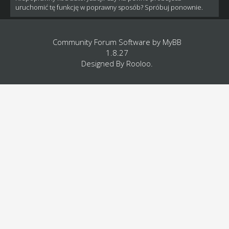
uruchomić tę funkcję w poprawny sposób? Spróbuj ponownie.
Community Forum Software by
MyBB
1.8.27
Designed By
Rooloo
.