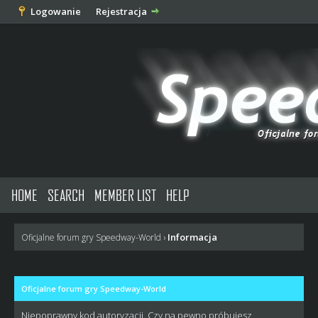
Logowanie
Rejestracja
HOME
SEARCH
MEMBER LIST
HELP
Informacja
Oficjalne forum gry Speedway-World
›
Oficjalne forum gry Speedway-World
Niepoprawny kod autoryzacji. Czy na pewno próbujesz