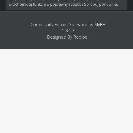
uruchomić tę funkcję w poprawny sposób? Spróbuj ponownie.
Community Forum Software by
MyBB
1.8.27
Designed By
Rooloo
.