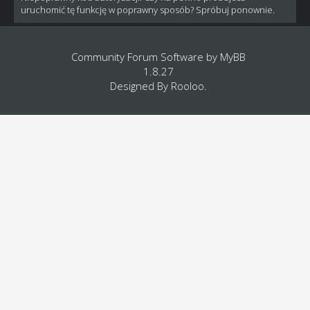
uruchomić tę funkcję w poprawny sposób? Spróbuj ponownie.
Community Forum Software by
MyBB
1.8.27
Designed By
Rooloo
.