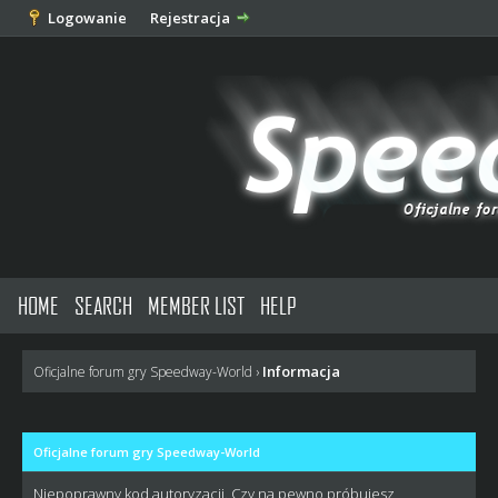
Logowanie
Rejestracja
HOME
SEARCH
MEMBER LIST
HELP
Informacja
Oficjalne forum gry Speedway-World
›
Oficjalne forum gry Speedway-World
Niepoprawny kod autoryzacji. Czy na pewno próbujesz