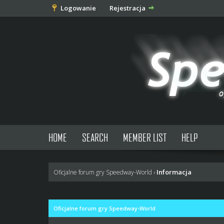
Logowanie
Rejestracja
HOME
SEARCH
MEMBER LIST
HELP
Informacja
Oficjalne forum gry Speedway-World
›
Oficjalne forum gry Speedway-World