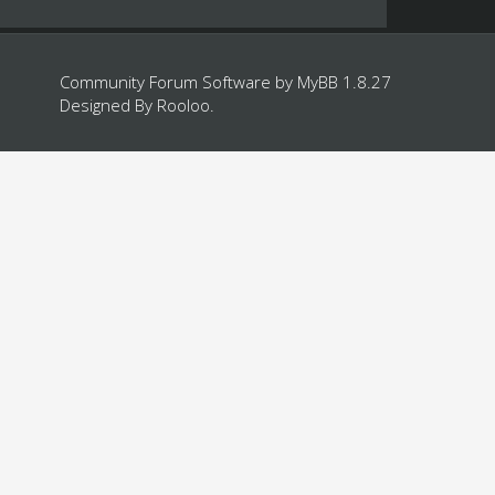
Community Forum Software by
MyBB 1.8.27
Designed By
Rooloo
.