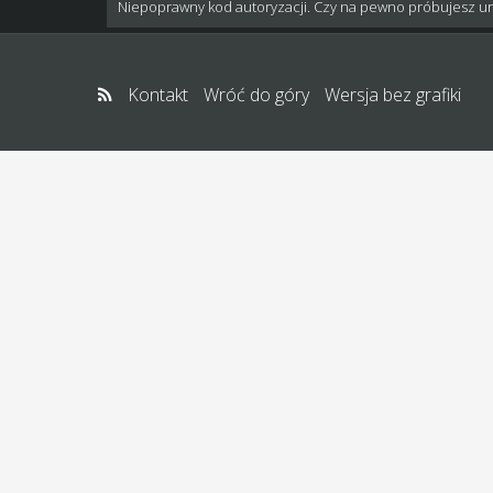
Niepoprawny kod autoryzacji. Czy na pewno próbujesz u
Kontakt
Wróć do góry
Wersja bez grafiki