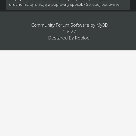
uruchomić tę funkcję w poprawny sposób? Spróbuj ponownie.
Community Forum Software by
MyBB
1.8.27
Designed By
Rooloo
.