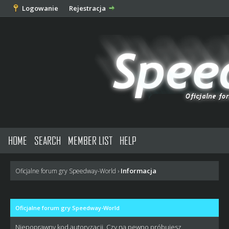
Logowanie
Rejestracja
HOME
SEARCH
MEMBER LIST
HELP
Informacja
Oficjalne forum gry Speedway-World
›
Oficjalne forum gry Speedway-World
Niepoprawny kod autoryzacji. Czy na pewno próbujesz