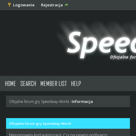
Logowanie
Rejestracja
HOME
SEARCH
MEMBER LIST
HELP
Informacja
Oficjalne forum gry Speedway-World
›
Oficjalne forum gry Speedway-World
Niepoprawny kod autoryzacji. Czy na pewno próbujesz