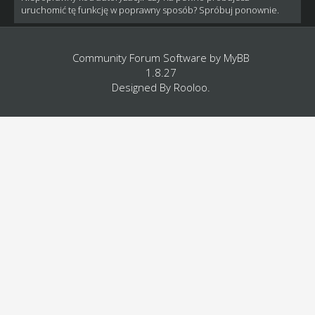
uruchomić tę funkcję w poprawny sposób? Spróbuj ponownie.
Community Forum Software by
MyBB
1.8.27
Designed By
Rooloo
.