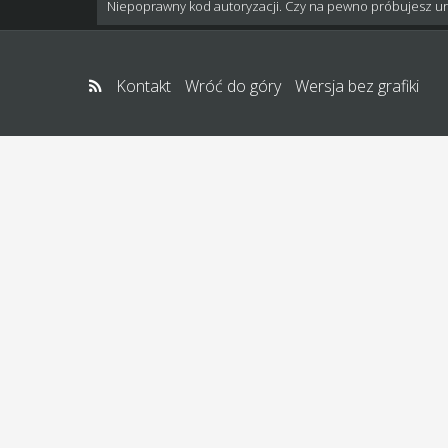
Niepoprawny kod autoryzacji. Czy na pewno próbujesz u
Kontakt
Wróć do góry
Wersja bez grafiki