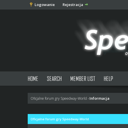
Logowanie
Rejestracja
HOME
SEARCH
MEMBER LIST
HELP
Informacja
Oficjalne forum gry Speedway-World
›
Oficjalne forum gry Speedway-World