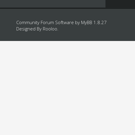
Community Forum Software by
MyBB 1.8.27
Designed By
Rooloo
.