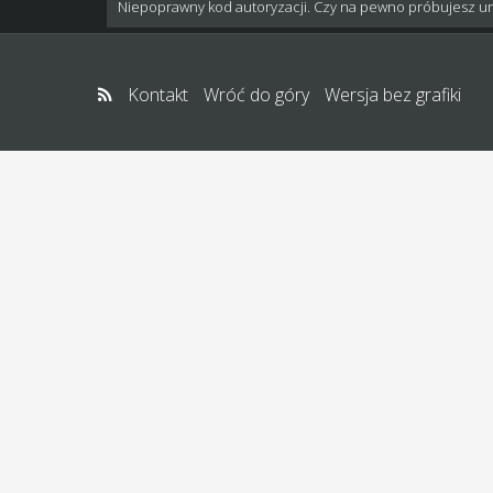
Niepoprawny kod autoryzacji. Czy na pewno próbujesz u
Kontakt
Wróć do góry
Wersja bez grafiki