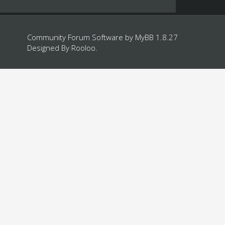
Community Forum Software by
MyBB 1.8.27
Designed By
Rooloo
.