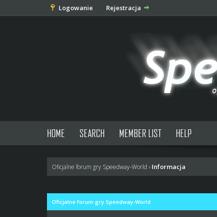
Logowanie
Rejestracja
HOME
SEARCH
MEMBER LIST
HELP
Informacja
Oficjalne forum gry Speedway-World
›
Oficjalne forum gry Speedway-World