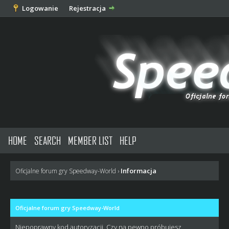
Logowanie
Rejestracja
HOME
SEARCH
MEMBER LIST
HELP
Informacja
Oficjalne forum gry Speedway-World
›
Oficjalne forum gry Speedway-World
Niepoprawny kod autoryzacji. Czy na pewno próbujesz