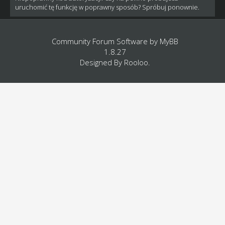
uruchomić tę funkcję w poprawny sposób? Spróbuj ponownie.
Community Forum Software by
MyBB
1.8.27
Designed By
Rooloo
.