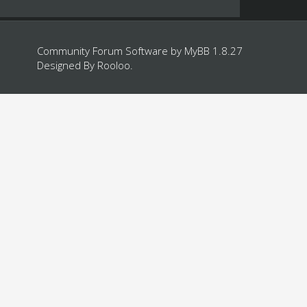
Community Forum Software by
MyBB 1.8.27
Designed By
Rooloo
.