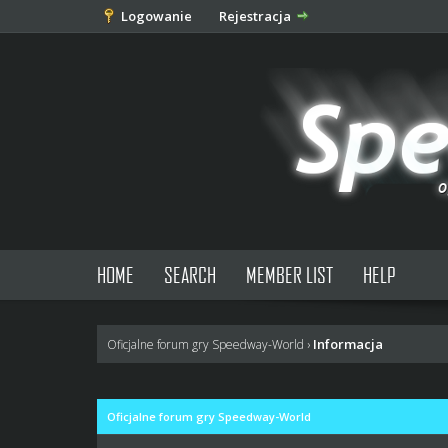
Logowanie
Rejestracja
HOME
SEARCH
MEMBER LIST
HELP
Informacja
Oficjalne forum gry Speedway-World
›
Oficjalne forum gry Speedway-World