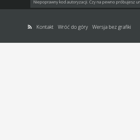
Niepoprawny kod autoryzacji. Czy na pewno próbujesz u
Kontakt
Wróć do góry
Wersja bez grafiki