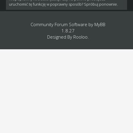
uruchomić tę funkcję w poprawny sposób? Spróbuj ponownie.
Community Forum Software by
MyBB
1.8.27
Designed By
Rooloo
.