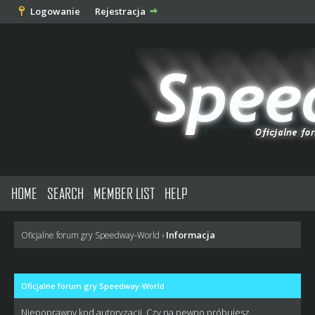
Logowanie
Rejestracja
HOME
SEARCH
MEMBER LIST
HELP
Informacja
Oficjalne forum gry Speedway-World
›
Oficjalne forum gry Speedway-World
Niepoprawny kod autoryzacji. Czy na pewno próbujesz